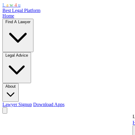
L
a
w
4
u
Best Legal Platform
Home
Find A Lawyer
Legal Advice
About
Lawyer Signup
Download Apps
L