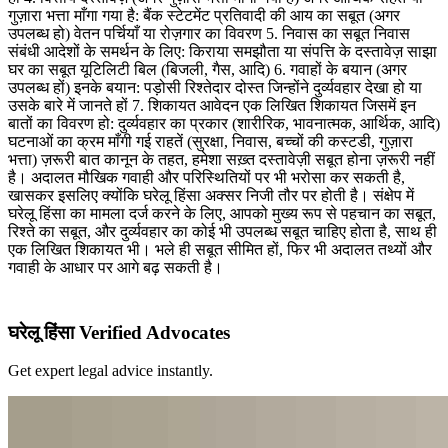
गुज़ारा भत्ता माँगा गया है: बैंक स्टेटमेंट प्रतिवादी की आय का सबूत (अगर
उपलब्ध हो) वेतन पर्चियाँ या रोज़गार का विवरण 5. निवास का सबूत निवास
संबंधी आदेशों के समर्थन के लिए: किराया समझौता या संपत्ति के दस्तावेज़ साझा
घर का सबूत यूटिलिटी बिल (बिजली, गैस, आदि) 6. गवाहों के बयान (अगर
उपलब्ध हों) इनके बयान: पड़ोसी रिश्तेदार दोस्त जिन्होंने दुर्व्यवहार देखा हो या
उसके बारे में जानते हों 7. शिकायत आवेदन एक लिखित शिकायत जिसमें इन
बातों का विवरण हो: दुर्व्यवहार का प्रकार (शारीरिक, भावनात्मक, आर्थिक, आदि)
घटनाओं का क्रम माँगी गई राहतें (सुरक्षा, निवास, बच्चों की कस्टडी, गुज़ारा
भत्ता) ज़रूरी बात कानून के तहत, हमेशा सख़्त दस्तावेज़ी सबूत होना ज़रूरी नहीं
है। अदालत मौखिक गवाही और परिस्थितियों पर भी भरोसा कर सकती है,
खासकर इसलिए क्योंकि घरेलू हिंसा अक्सर निजी तौर पर होती है। संक्षेप में
घरेलू हिंसा का मामला दर्ज करने के लिए, आपको मुख्य रूप से पहचान का सबूत,
रिश्ते का सबूत, और दुर्व्यवहार का कोई भी उपलब्ध सबूत चाहिए होता है, साथ ही
एक लिखित शिकायत भी। भले ही सबूत सीमित हों, फिर भी अदालत तथ्यों और
गवाही के आधार पर आगे बढ़ सकती है।
घरेलू हिंसा Verified Advocates
Get expert legal advice instantly.