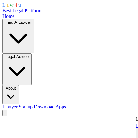
L
a
w
4
u
Best Legal Platform
Home
Find A Lawyer
Legal Advice
About
Lawyer Signup
Download Apps
L