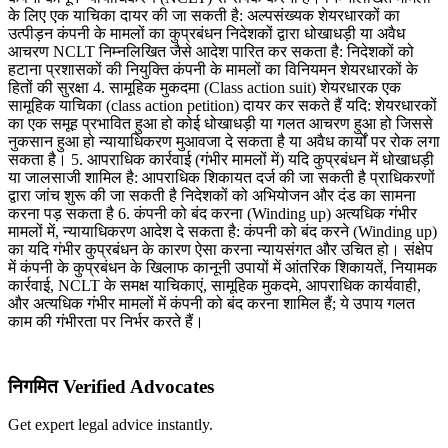
के लिए एक याचिका दायर की जा सकती है: अल्पसंख्यक शेयरधारकों का
उत्पीड़न कंपनी के मामलों का कुप्रबंधन निदेशकों द्वारा धोखाधड़ी या अवैध
आचरण NCLT निम्नलिखित जैसे आदेश पारित कर सकता है: निदेशकों को
हटाना प्रशासकों की नियुक्ति कंपनी के मामलों का विनियमन शेयरधारकों के
हितों की सुरक्षा 4. सामूहिक मुकदमा (Class action suit) शेयरधारक एक
सामूहिक याचिका (class action petition) दायर कर सकते हैं यदि: शेयरधारकों
का एक समूह प्रभावित हुआ हो कोई धोखाधड़ी या गलत आचरण हुआ हो जिससे
नुकसान हुआ हो न्यायाधिकरण मुआवजा दे सकता है या अवैध कार्यों पर रोक लगा
सकता है। 5. आपराधिक कार्रवाई (गंभीर मामलों में) यदि कुप्रबंधन में धोखाधड़ी
या जालसाजी शामिल है: आपराधिक शिकायत दर्ज की जा सकती है प्राधिकरणों
द्वारा जांच शुरू की जा सकती है निदेशकों को अभियोजन और दंड का सामना
करना पड़ सकता है 6. कंपनी को बंद करना (Winding up) अत्यधिक गंभीर
मामलों में, न्यायाधिकरण आदेश दे सकता है: कंपनी को बंद करने (Winding up)
का यदि गंभीर कुप्रबंधन के कारण ऐसा करना न्यायसंगत और उचित हो। संक्षेप
में कंपनी के कुप्रबंधन के खिलाफ कानूनी उपायों में आंतरिक शिकायतें, नियामक
कार्रवाई, NCLT के समक्ष याचिकाएं, सामूहिक मुकदमे, आपराधिक कार्यवाही,
और अत्यधिक गंभीर मामलों में कंपनी को बंद करना शामिल हैं; ये उपाय गलत
काम की गंभीरता पर निर्भर करते हैं।
निगमित Verified Advocates
Get expert legal advice instantly.