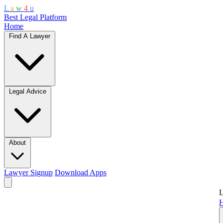
L
a
w
4
u
Best Legal Platform
Home
Find A Lawyer
Legal Advice
About
Lawyer Signup
Download Apps
L