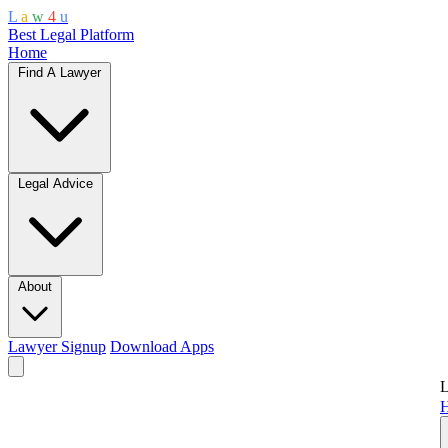
L
a
w
4
u
Best Legal Platform
Home
Find A Lawyer
Legal Advice
About
Lawyer Signup
Download Apps
L