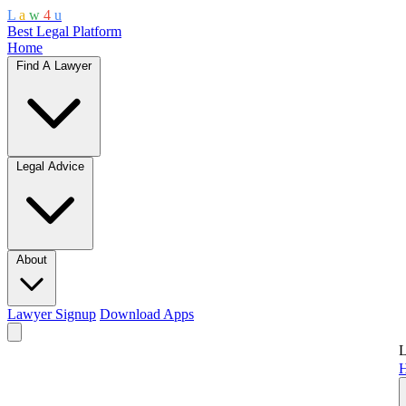
L
a
w
4
u
Best Legal Platform
Home
Find A Lawyer
Legal Advice
About
Lawyer Signup
Download Apps
L