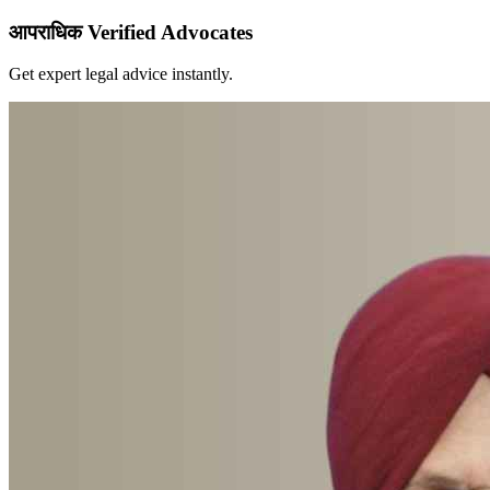
आपराधिक Verified Advocates
Get expert legal advice instantly.