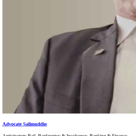
Advocate Salimuddin
Anticipatory Bail, Bankruptcy & Insolvency, Banking & Finance,