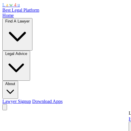
L
a
w
4
u
Best Legal Platform
Home
Find A Lawyer
Legal Advice
About
Lawyer Signup
Download Apps
L