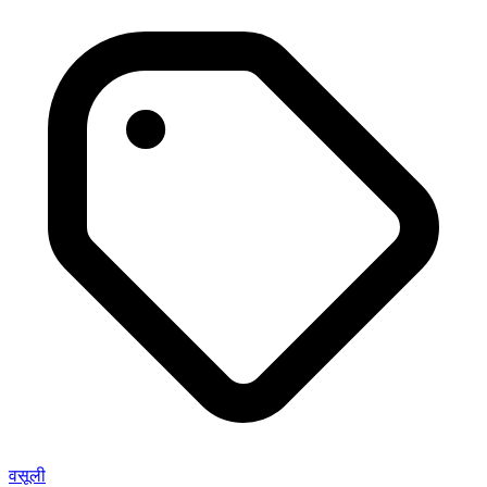
वसूली