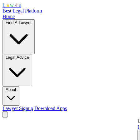
L
a
w
4
u
Best Legal Platform
Home
Find A Lawyer
Legal Advice
About
Lawyer Signup
Download Apps
L