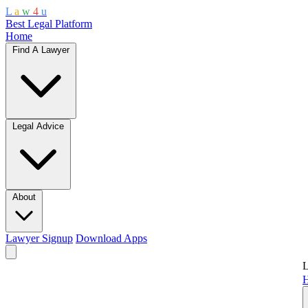
L
a
w
4
u
Best Legal Platform
Home
Find A Lawyer
Legal Advice
About
Lawyer Signup
Download Apps
L