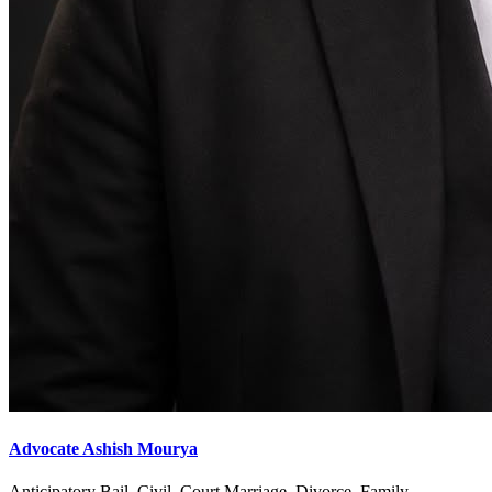
Advocate Ashish Mourya
Anticipatory Bail, Civil, Court Marriage, Divorce, Family