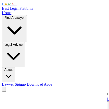
L
a
w
4
u
Best Legal Platform
Home
Find A Lawyer
Legal Advice
About
Lawyer Signup
Download Apps
L