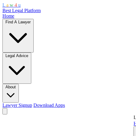
L
a
w
4
u
Best Legal Platform
Home
Find A Lawyer
Legal Advice
About
Lawyer Signup
Download Apps
L