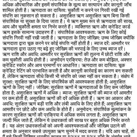
अधिक औपचारिक और इसमें संपार्श्विक के मूल्य का सत्यापन और कानूनी जाँच
शामिल होती है। ऋणदाता का दायित्व: चुकौती न करने पर गिरवी रखी गई
संपत्ति का नुकसान हो सकता है। असुरक्षित ऋण असुरक्षित ऋण बिना किसी
संपार्श्विक या सुरक्षा के दिया जाता है। ये ऋण मुख्य रूप से ऋणदाता की साख,
आय और चुकौती क्षमता पर निर्भर करते हैं। व्यक्तिगत ऋण और क्रेडिट कार्ड
ऋण इसके सामान्य उदाहरण हैं। संपार्श्विक आवश्यकता: ऋण के लिए कोई
संपत्ति गिरवी नहीं रखी जाती है। ऋणदाता के लिए जोखिम: उच्च जोखिम क्योंकि
ऋणदाता द्वारा चूक करने पर कोई संपत्ति नहीं होती है। ब्याज दरें: आमतौर पर
ऋणदाता द्वारा उठाए गए बढ़े हुए जोखिम की भरपाई के लिए उच्च ब्याज दरें।
ऋण राशि और अवधि: आमतौर पर सुरक्षित ऋणों की तुलना में छोटी राशि और
कम चुकौती अवधि होती है। अनुमोदन प्रक्रिया: तेज़ और कम बोझिल, अक्सर
क्रेडिट स्कोर और आय प्रमाणों पर आधारित। ऋणदाता का दायित्व: चूक
क्रेडिट रेटिंग को प्रभावित करती है और कानूनी कार्रवाई का कारण बन सकती
है, लेकिन ऋणदाता सीधे किसी भी संपत्ति को जब्त नहीं कर सकता है। संक्षेप में
सुरक्षा: सुरक्षित ऋणों के लिए संपार्श्विक की आवश्यकता होती है; असुरक्षित
ऋणों के लिए नहीं। जोखिम: सुरक्षित ऋणों में ऋणदाताओं के लिए कम जोखिम
होता है; असुरक्षित ऋणों में अधिक। ब्याज: सुरक्षित ऋणों की ब्याज दरें आमतौर
पर कम होती हैं; असुरक्षित ऋणों की दरें अधिक होती हैं। ऋण का आकार और
अवधि: सुरक्षित ऋण बड़ी राशि और लंबी अवधि के लिए होते हैं; असुरक्षित ऋण
आमतौर पर छोटे और कम अवधि के होते हैं। अनुमोदन: संपार्श्विक मूल्यांकन के
कारण सुरक्षित ऋणों की प्रक्रिया में अधिक समय लगता है; असुरक्षित ऋण
जल्दी मिल जाते हैं, लेकिन ये उधारकर्ता की साख पर बहुत अधिक निर्भर करते
हैं। यह अंतर उधारकर्ताओं को अपनी आवश्यकताओं और जोखिम उठाने की
क्षमता के अनुसार सबसे उपयुक्त ऋण चुनने में मदद करता है। यदि आप चाहें, तो
मैं इसे किसी विशिष्ट भारतीय कानून या BNSS या BNS ढाँचे के अंतर्गत आने