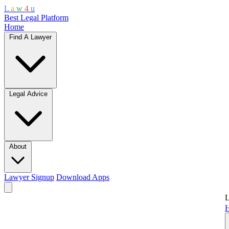
L
a
w
4
u
Best Legal Platform
Home
Find A Lawyer
Legal Advice
About
Lawyer Signup
Download Apps
L