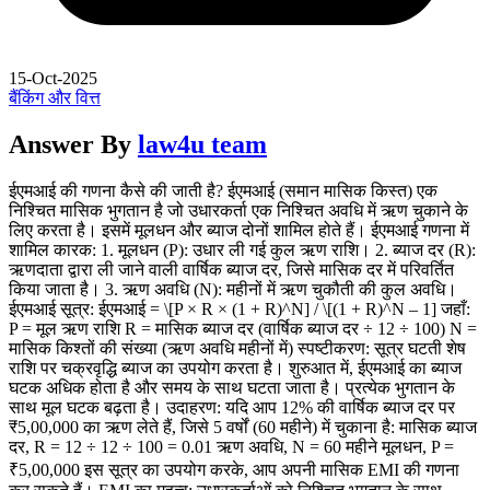
15-Oct-2025
बैंकिंग और वित्त
Answer By
law4u team
ईएमआई की गणना कैसे की जाती है? ईएमआई (समान मासिक किस्त) एक
निश्चित मासिक भुगतान है जो उधारकर्ता एक निश्चित अवधि में ऋण चुकाने के
लिए करता है। इसमें मूलधन और ब्याज दोनों शामिल होते हैं। ईएमआई गणना में
शामिल कारक: 1. मूलधन (P): उधार ली गई कुल ऋण राशि। 2. ब्याज दर (R):
ऋणदाता द्वारा ली जाने वाली वार्षिक ब्याज दर, जिसे मासिक दर में परिवर्तित
किया जाता है। 3. ऋण अवधि (N): महीनों में ऋण चुकौती की कुल अवधि।
ईएमआई सूत्र: ईएमआई = \[P × R × (1 + R)^N] / \[(1 + R)^N – 1] जहाँ:
P = मूल ऋण राशि R = मासिक ब्याज दर (वार्षिक ब्याज दर ÷ 12 ÷ 100) N =
मासिक किश्तों की संख्या (ऋण अवधि महीनों में) स्पष्टीकरण: सूत्र घटती शेष
राशि पर चक्रवृद्धि ब्याज का उपयोग करता है। शुरुआत में, ईएमआई का ब्याज
घटक अधिक होता है और समय के साथ घटता जाता है। प्रत्येक भुगतान के
साथ मूल घटक बढ़ता है। उदाहरण: यदि आप 12% की वार्षिक ब्याज दर पर
₹5,00,000 का ऋण लेते हैं, जिसे 5 वर्षों (60 महीने) में चुकाना है: मासिक ब्याज
दर, R = 12 ÷ 12 ÷ 100 = 0.01 ऋण अवधि, N = 60 महीने मूलधन, P =
₹5,00,000 इस सूत्र का उपयोग करके, आप अपनी मासिक EMI की गणना