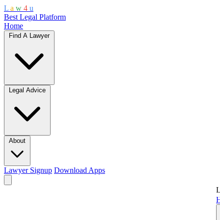
L
a
w
4
u
Best Legal Platform
Home
Find A Lawyer
Legal Advice
About
Lawyer Signup
Download Apps
L