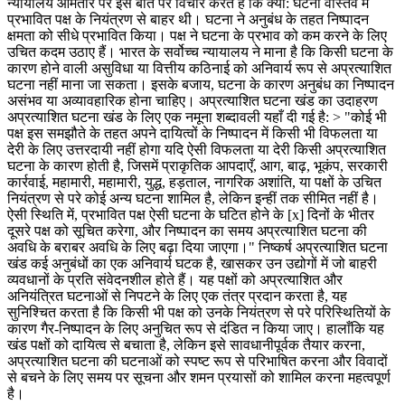
न्यायालय आमतौर पर इस बात पर विचार करते हैं कि क्या: घटना वास्तव में
प्रभावित पक्ष के नियंत्रण से बाहर थी। घटना ने अनुबंध के तहत निष्पादन
क्षमता को सीधे प्रभावित किया। पक्ष ने घटना के प्रभाव को कम करने के लिए
उचित कदम उठाए हैं। भारत के सर्वोच्च न्यायालय ने माना है कि किसी घटना के
कारण होने वाली असुविधा या वित्तीय कठिनाई को अनिवार्य रूप से अप्रत्याशित
घटना नहीं माना जा सकता। इसके बजाय, घटना के कारण अनुबंध का निष्पादन
असंभव या अव्यावहारिक होना चाहिए। अप्रत्याशित घटना खंड का उदाहरण
अप्रत्याशित घटना खंड के लिए एक नमूना शब्दावली यहाँ दी गई है: > "कोई भी
पक्ष इस समझौते के तहत अपने दायित्वों के निष्पादन में किसी भी विफलता या
देरी के लिए उत्तरदायी नहीं होगा यदि ऐसी विफलता या देरी किसी अप्रत्याशित
घटना के कारण होती है, जिसमें प्राकृतिक आपदाएँ, आग, बाढ़, भूकंप, सरकारी
कार्रवाई, महामारी, महामारी, युद्ध, हड़ताल, नागरिक अशांति, या पक्षों के उचित
नियंत्रण से परे कोई अन्य घटना शामिल है, लेकिन इन्हीं तक सीमित नहीं है।
ऐसी स्थिति में, प्रभावित पक्ष ऐसी घटना के घटित होने के [x] दिनों के भीतर
दूसरे पक्ष को सूचित करेगा, और निष्पादन का समय अप्रत्याशित घटना की
अवधि के बराबर अवधि के लिए बढ़ा दिया जाएगा।" निष्कर्ष अप्रत्याशित घटना
खंड कई अनुबंधों का एक अनिवार्य घटक है, खासकर उन उद्योगों में जो बाहरी
व्यवधानों के प्रति संवेदनशील होते हैं। यह पक्षों को अप्रत्याशित और
अनियंत्रित घटनाओं से निपटने के लिए एक तंत्र प्रदान करता है, यह
सुनिश्चित करता है कि किसी भी पक्ष को उनके नियंत्रण से परे परिस्थितियों के
कारण गैर-निष्पादन के लिए अनुचित रूप से दंडित न किया जाए। हालाँकि यह
खंड पक्षों को दायित्व से बचाता है, लेकिन इसे सावधानीपूर्वक तैयार करना,
अप्रत्याशित घटना की घटनाओं को स्पष्ट रूप से परिभाषित करना और विवादों
से बचने के लिए समय पर सूचना और शमन प्रयासों को शामिल करना महत्वपूर्ण
है।