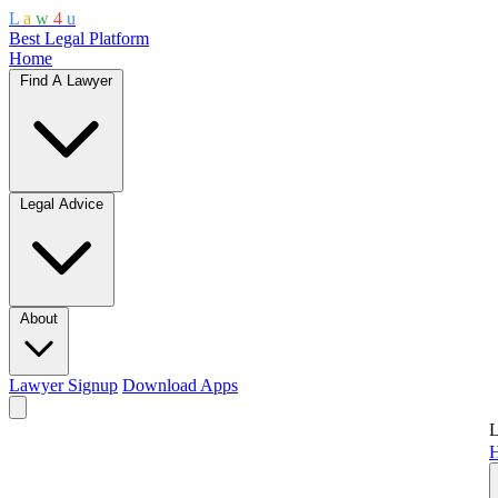
L
a
w
4
u
Best Legal Platform
Home
Find A Lawyer
Legal Advice
About
Lawyer Signup
Download Apps
L