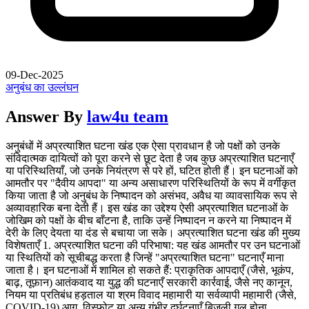
09-Dec-2025
अनुबंध का उल्लंघन
Answer By
law4u team
अनुबंधों में अप्रत्याशित घटना खंड एक ऐसा प्रावधान है जो पक्षों को उनके
संविदात्मक दायित्वों को पूरा करने से छूट देता है जब कुछ अप्रत्याशित घटनाएँ
या परिस्थितियाँ, जो उनके नियंत्रण से परे हों, घटित होती हैं। इन घटनाओं को
आमतौर पर "दैवीय आपदा" या अन्य असाधारण परिस्थितियों के रूप में वर्गीकृत
किया जाता है जो अनुबंध के निष्पादन को असंभव, अवैध या व्यावसायिक रूप से
अव्यावहारिक बना देती हैं। इस खंड का उद्देश्य ऐसी अप्रत्याशित घटनाओं के
जोखिम को पक्षों के बीच बाँटना है, ताकि उन्हें निष्पादन न करने या निष्पादन में
देरी के लिए देयता या दंड से बचाया जा सके। अप्रत्याशित घटना खंड की मुख्य
विशेषताएँ 1. अप्रत्याशित घटना की परिभाषा: यह खंड आमतौर पर उन घटनाओं
या स्थितियों को सूचीबद्ध करता है जिन्हें "अप्रत्याशित घटना" घटनाएँ माना
जाता है। इन घटनाओं में शामिल हो सकते हैं: प्राकृतिक आपदाएँ (जैसे, भूकंप,
बाढ़, तूफ़ान) आतंकवाद या युद्ध की घटनाएँ सरकारी कार्रवाई, जैसे नए कानून,
नियम या प्रतिबंध हड़ताल या श्रम विवाद महामारी या सर्वव्यापी महामारी (जैसे,
COVID-19) आग, विस्फोट या अन्य गंभीर दुर्घटनाएँ बिजली गुल होना,