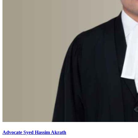
Advocate Syed Hassim Akrath