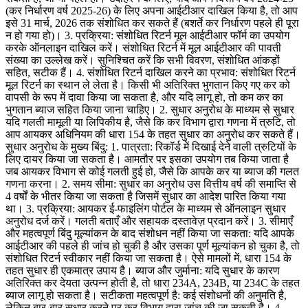
(कर निर्धारण वर्ष 2025-26) के लिए अपना आईटीआर दाखिल किया है, तो आप
इसे 31 मार्च, 2026 तक संशोधित कर सकते हैं (बशर्ते कर निर्धारण पहले ही पूरा
न हो गया हो)। 3. प्रक्रिया: संशोधित रिटर्न मूल आईटीआर फॉर्म का उपयोग
करके ऑनलाइन दाखिल करें। संशोधित रिटर्न में मूल आईटीआर की पावती
संख्या का उल्लेख करें। सुनिश्चित करें कि सभी विवरण, संशोधित आंकड़ों
सहित, सटीक हैं। 4. संशोधित रिटर्न दाखिल करने का प्रभाव: संशोधित रिटर्न
मूल रिटर्न का स्थान ले लेता है। किसी भी अतिरिक्त भुगतान किए गए कर को
वापसी के रूप में दावा किया जा सकता है, और यदि लागू हो, तो कम कर का
भुगतान ब्याज सहित किया जाना चाहिए। 2. सुधार अनुरोध के माध्यम से सुधार
यदि गलती मामूली या लिपिकीय है, जैसे कि कर विभाग द्वारा गणना में त्रुटि, तो
आप आयकर अधिनियम की धारा 154 के तहत सुधार का अनुरोध कर सकते हैं।
सुधार अनुरोध के मुख्य बिंदु: 1. पात्रता: रिकॉर्ड में दिखाई देने वाली त्रुटियों के
लिए दायर किया जा सकता है। आमतौर पर इसका उपयोग तब किया जाता है
जब आयकर विभाग से कोई गलती हुई हो, जैसे कि आपके कर या ब्याज की गलत
गणना करना। 2. समय सीमा: सुधार का अनुरोध उस वित्तीय वर्ष की समाप्ति से
4 वर्षों के भीतर किया जा सकता है जिसमें सुधार का आदेश पारित किया गया
था। 3. प्रक्रिया: आयकर ई-फाइलिंग पोर्टल के माध्यम से ऑनलाइन सुधार
अनुरोध दर्ज करें। गलती बताएँ और सहायक दस्तावेज़ प्रदान करें। 3. सीमाएँ
और महत्वपूर्ण बिंदु मूल्यांकन के बाद संशोधन नहीं किया जा सकता: यदि आपके
आईटीआर की पहले ही जांच हो चुकी है और उसका पूर्ण मूल्यांकन हो चुका है, तो
संशोधित रिटर्न स्वीकार नहीं किया जा सकता है। ऐसे मामलों में, धारा 154 के
तहत सुधार ही एकमात्र उपाय है। ब्याज और जुर्माना: यदि सुधार के कारण
अतिरिक्त कर देयता उत्पन्न होती है, तो धारा 234A, 234B, या 234C के तहत
ब्याज लागू हो सकता है। सटीकता महत्वपूर्ण है: कई संशोधनों की अनुमति है,
लेकिन बार-बार सुधार करने पर कर विभाग द्वारा जांच की जा सकती है। 4.