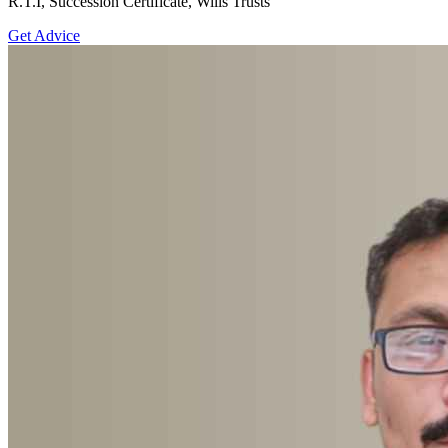
R.T.I, Succession Certificate, Wills Trusts
Get Advice