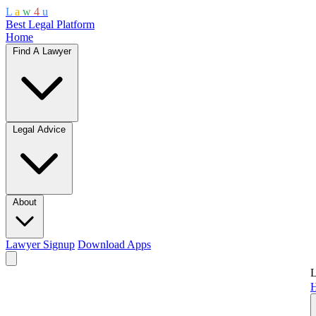
L
a
w
4
u
Best Legal Platform
Home
Find A Lawyer
Legal Advice
About
Lawyer Signup
Download Apps
L