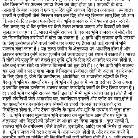
और किसानों पर अक्सर ज़्यादा टैक्स का बोझ होता था। आज़ादी के बाद:
आज़ादी के बाद, भारत ने एक सुधारित भूमि राजस्व सिस्टम अपनाया। ज़्यादातर
राज्यों ने ज़मींदारी जैसे सिस्टम खत्म कर दिए और नए सिस्टम लागू किए जो आम
किसान के लिए ज़्यादा फायदेमंद थे। भूमि राजस्व अधिनियम यह तय करने के
लिए बनाए गए थे कि ज़मीन पर कैसे टैक्स लगाया जाएगा और विवादों को कैसे
सुलझाया जाएगा। 3. भारत में भूमि राजस्व के प्रकार भूमि राजस्व को मोटे तौर
पर निम्नलिखित श्रेणियों में बांटा जा सकता है: a) कृषि भूमि राजस्व कृषि उद्देश्यों
के लिए इस्तेमाल होने वाली ज़मीन पर लगाए गए टैक्स को कई राज्यों में भूमि
राजस्व कहा जाता है। यह टैक्स ज़मीन के क्षेत्रफल पर आधारित होता है और
अक्सर संभावित कृषि उपज (ज़मीन की उत्पादकता) को ध्यान में रखता है। भारत
में खेती की प्रकृति को देखते हुए कृषि भूमि के लिए दरें आमतौर पर कम होती हैं,
और कई राज्य छोटे या सीमांत किसानों को छूट देते हैं। b) गैर-कृषि भूमि राजस्व
यह उस ज़मीन पर लगाया जाता है जिसका इस्तेमाल खेती के अलावा दूसरे कामों
के लिए होता है, जैसे कि कमर्शियल, औद्योगिक, या आवासीय उद्देश्यों के लिए।
गैर-कृषि भूमि पर आमतौर पर कृषि भूमि की तुलना में ज़्यादा दरों पर टैक्स लगता
है क्योंकि इसका इस्तेमाल अक्सर ज़्यादा फ़ायदेमंद कामों के लिए किया जाता है।
c) शहरी भूमि पर भूमि राजस्व शहरी इलाकों में भी भूमि राजस्व कानून होते हैं जो
शहरी संपत्तियों जैसे आवासीय घर, कमर्शियल इमारतें और प्लॉट पर लागू होते हैं।
यह आमतौर पर स्थानीय नगर निगमों या शहरी विकास प्राधिकरणों द्वारा
नियंत्रित होता है, और टैक्स संपत्ति के मूल्य और भूमि के उपयोग से जुड़ा होता
है। 4. भूमि राजस्व मूल्यांकन भूमि राजस्व का मूल्यांकन आम तौर पर भूमि के
क्षेत्रफल और मिट्टी की उर्वरता के आधार पर किया जाता है। कुछ राज्यों में,
राजस्व भूमि के वर्गीकरण (जैसे वेटलैंड, ड्राईलैंड, आदि) पर भी निर्भर हो सकता
है। भूमि राजस्व की दर हर राज्य में अलग-अलग होती है, और दर तय करने में
स्थानीय कृषि या ज़ोनिंग की स्थितियों की बड़ी भूमिका होती है। 5. भूमि राजस्व