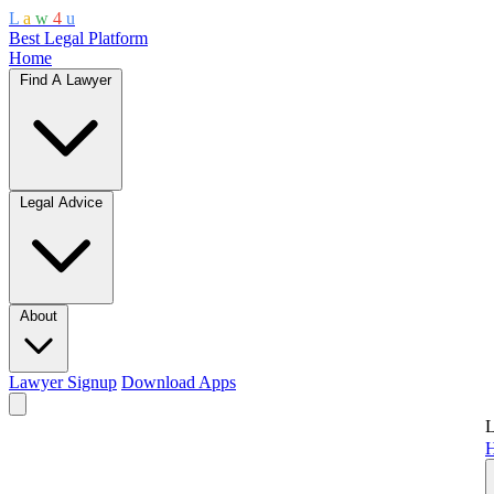
L
a
w
4
u
Best Legal Platform
Home
Find A Lawyer
Legal Advice
About
Lawyer Signup
Download Apps
L