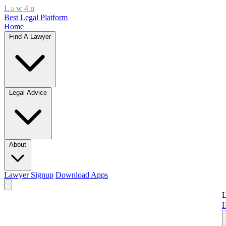
L
a
w
4
u
Best Legal Platform
Home
Find A Lawyer
Legal Advice
About
Lawyer Signup
Download Apps
L