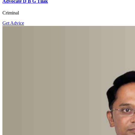
Advocate D B G Tilak
Criminal
Get Advice