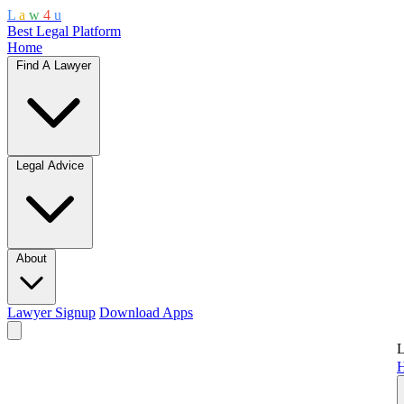
L
a
w
4
u
Best Legal Platform
Home
Find A Lawyer
Legal Advice
About
Lawyer Signup
Download Apps
L