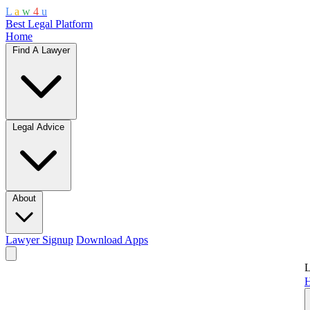
L
a
w
4
u
Best Legal Platform
Home
Find A Lawyer
Legal Advice
About
Lawyer Signup
Download Apps
L