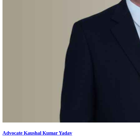
Advocate Kaushal Kumar Yadav