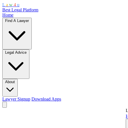
L
a
w
4
u
Best Legal Platform
Home
Find A Lawyer
Legal Advice
About
Lawyer Signup
Download Apps
L