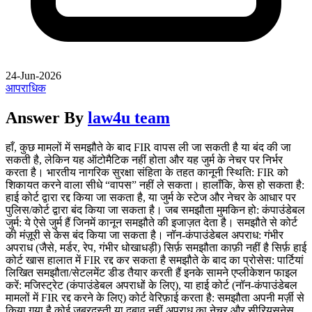
24-Jun-2026
आपराधिक
Answer By
law4u team
हाँ, कुछ मामलों में समझौते के बाद FIR वापस ली जा सकती है या बंद की जा
सकती है, लेकिन यह ऑटोमैटिक नहीं होता और यह जुर्म के नेचर पर निर्भर
करता है। भारतीय नागरिक सुरक्षा संहिता के तहत कानूनी स्थिति: FIR को
शिकायत करने वाला सीधे “वापस” नहीं ले सकता। हालाँकि, केस हो सकता है:
हाई कोर्ट द्वारा रद्द किया जा सकता है, या जुर्म के स्टेज और नेचर के आधार पर
पुलिस/कोर्ट द्वारा बंद किया जा सकता है। जब समझौता मुमकिन हो: कंपाउंडेबल
जुर्म: ये ऐसे जुर्म हैं जिनमें कानून समझौते की इजाज़त देता है। समझौते से कोर्ट
की मंज़ूरी से केस बंद किया जा सकता है। नॉन-कंपाउंडेबल अपराध: गंभीर
अपराध (जैसे, मर्डर, रेप, गंभीर धोखाधड़ी) सिर्फ़ समझौता काफ़ी नहीं है सिर्फ़ हाई
कोर्ट खास हालात में FIR रद्द कर सकता है समझौते के बाद का प्रोसेस: पार्टियां
लिखित समझौता/सेटलमेंट डीड तैयार करती हैं इनके सामने एप्लीकेशन फाइल
करें: मजिस्ट्रेट (कंपाउंडेबल अपराधों के लिए), या हाई कोर्ट (नॉन-कंपाउंडेबल
मामलों में FIR रद्द करने के लिए) कोर्ट वेरिफ़ाई करता है: समझौता अपनी मर्ज़ी से
किया गया है कोई ज़बरदस्ती या दबाव नहीं अपराध का नेचर और सीरियसनेस