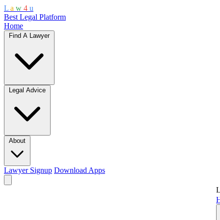
L
a
w
4
u
Best Legal Platform
Home
Find A Lawyer
Legal Advice
About
Lawyer Signup
Download Apps
L