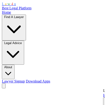
L
a
w
4
u
Best Legal Platform
Home
Find A Lawyer
Legal Advice
About
Lawyer Signup
Download Apps
L