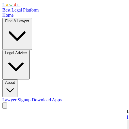
L
a
w
4
u
Best Legal Platform
Home
Find A Lawyer
Legal Advice
About
Lawyer Signup
Download Apps
L