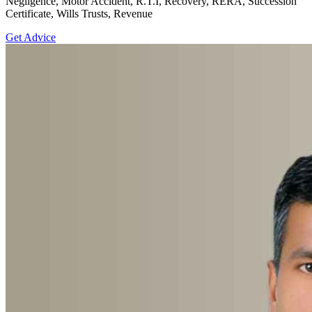
Negligence, Motor Accident, R.T.I, Recovery, RERA, Succession
Certificate, Wills Trusts, Revenue
Get Advice