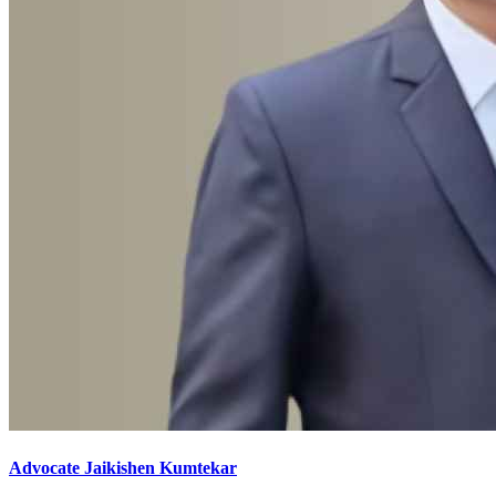
Advocate Jaikishen Kumtekar