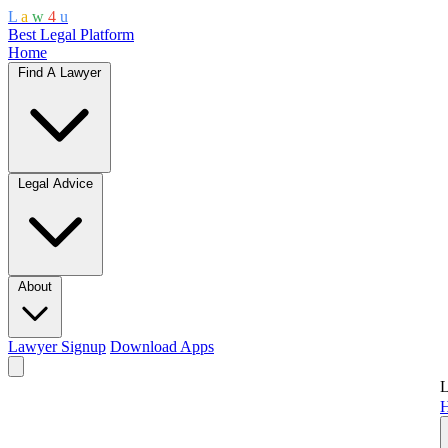
L
a
w
4
u
Best Legal Platform
Home
Find A Lawyer
Legal Advice
About
Lawyer Signup
Download Apps
L