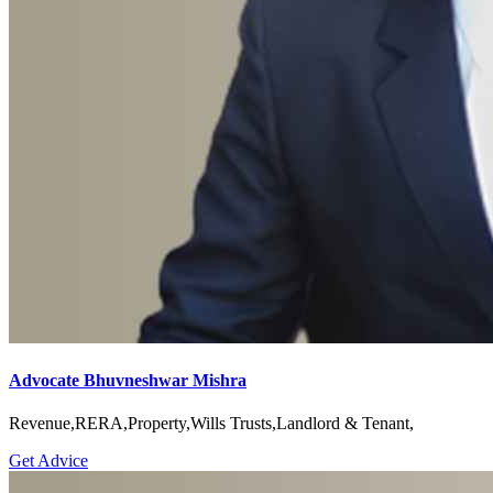
Advocate Bhuvneshwar Mishra
Revenue,RERA,Property,Wills Trusts,Landlord & Tenant,
Get Advice