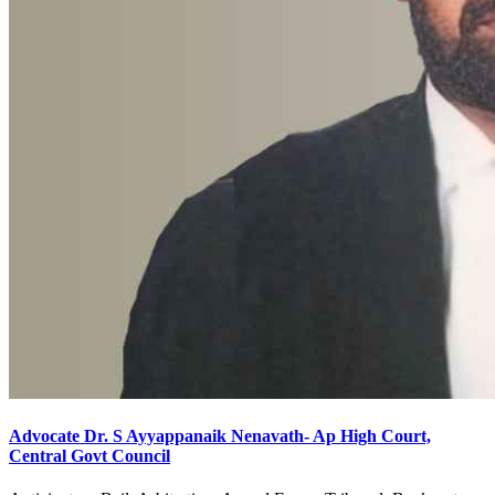
Advocate Dr. S Ayyappanaik Nenavath- Ap High Court,
Central Govt Council