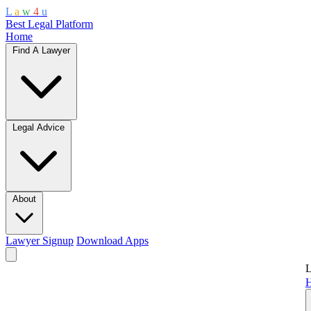
L
a
w
4
u
Best Legal Platform
Home
Find A Lawyer
Legal Advice
About
Lawyer Signup
Download Apps
L