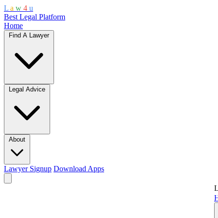
L
a
w
4
u
Best Legal Platform
Home
Find A Lawyer
Legal Advice
About
Lawyer Signup
Download Apps
L