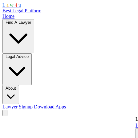
L
a
w
4
u
Best Legal Platform
Home
Find A Lawyer
Legal Advice
About
Lawyer Signup
Download Apps
L