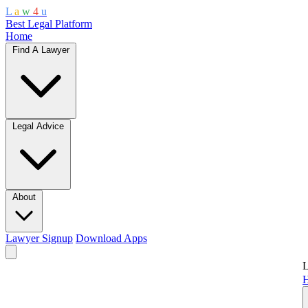
L
a
w
4
u
Best Legal Platform
Home
Find A Lawyer
Legal Advice
About
Lawyer Signup
Download Apps
L