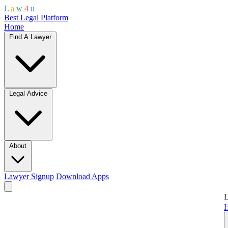
L
a
w
4
u
Best Legal Platform
Home
Find A Lawyer
Legal Advice
About
Lawyer Signup
Download Apps
L