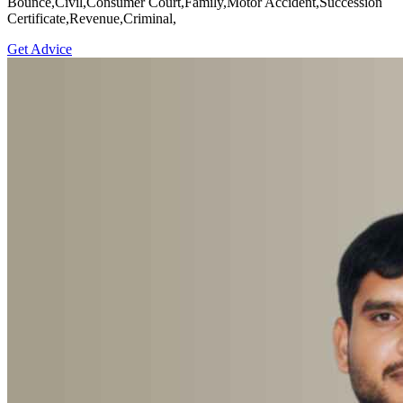
Bounce,Civil,Consumer Court,Family,Motor Accident,Succession
Certificate,Revenue,Criminal,
Get Advice