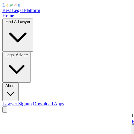
L
a
w
4
u
Best Legal Platform
Home
Find A Lawyer
Legal Advice
About
Lawyer Signup
Download Apps
L