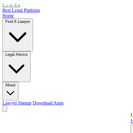
L
a
w
4
u
Best Legal Platform
Home
Find A Lawyer
Legal Advice
About
Lawyer Signup
Download Apps
L