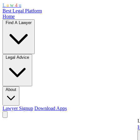
L
a
w
4
u
Best Legal Platform
Home
Find A Lawyer
Legal Advice
About
Lawyer Signup
Download Apps
L