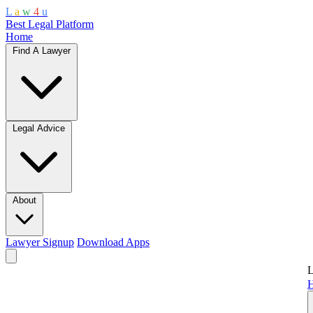
L
a
w
4
u
Best Legal Platform
Home
Find A Lawyer
Legal Advice
About
Lawyer Signup
Download Apps
L