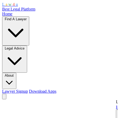
L
a
w
4
u
Best Legal Platform
Home
Find A Lawyer
Legal Advice
About
Lawyer Signup
Download Apps
L