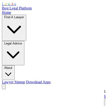
L
a
w
4
u
Best Legal Platform
Home
Find A Lawyer
Legal Advice
About
Lawyer Signup
Download Apps
L