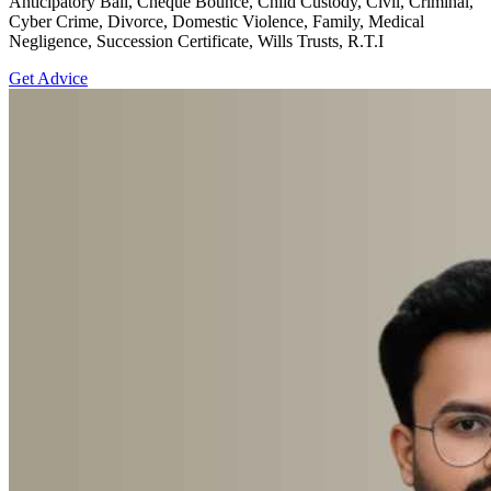
Anticipatory Bail, Cheque Bounce, Child Custody, Civil, Criminal,
Cyber Crime, Divorce, Domestic Violence, Family, Medical
Negligence, Succession Certificate, Wills Trusts, R.T.I
Get Advice