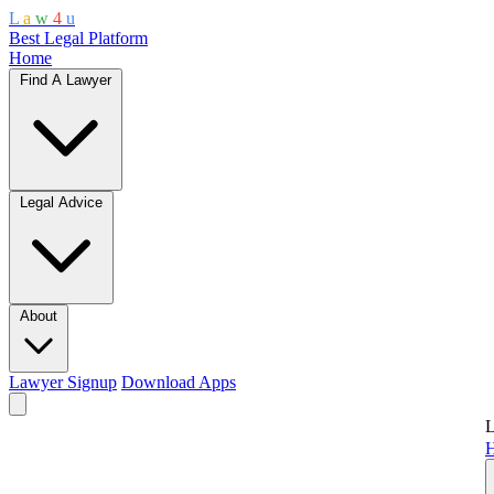
L
a
w
4
u
Best Legal Platform
Home
Find A Lawyer
Legal Advice
About
Lawyer Signup
Download Apps
L