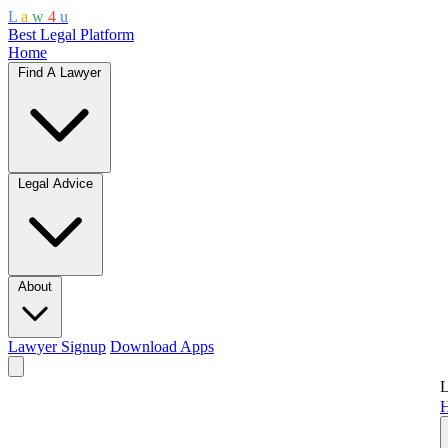
L
a
w
4
u
Best Legal Platform
Home
Find A Lawyer
Legal Advice
About
Lawyer Signup
Download Apps
L