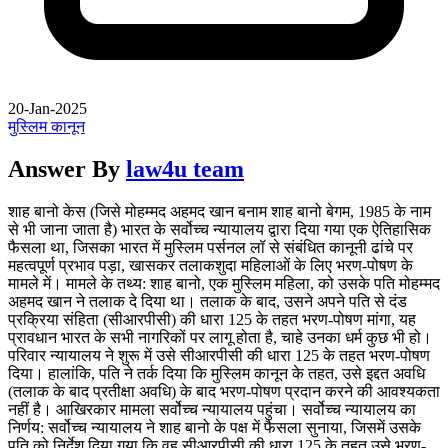
20-Jan-2025
मुस्लिम कानून
Answer By
law4u team
शाह बानो केस (जिसे मोहम्मद अहमद खान बनाम शाह बानो बेगम, 1985 के नाम
से भी जाना जाता है) भारत के सर्वोच्च न्यायालय द्वारा दिया गया एक ऐतिहासिक
फैसला था, जिसका भारत में मुस्लिम पर्सनल लॉ से संबंधित कानूनी ढांचे पर
महत्वपूर्ण प्रभाव पड़ा, खासकर तलाकशुदा महिलाओं के लिए भरण-पोषण के
मामले में। मामले के तथ्य: शाह बानो, एक मुस्लिम महिला, को उसके पति मोहम्मद
अहमद खान ने तलाक दे दिया था। तलाक के बाद, उसने अपने पति से दंड
प्रक्रिया संहिता (सीआरपीसी) की धारा 125 के तहत भरण-पोषण मांगा, यह
प्रावधान भारत के सभी नागरिकों पर लागू होता है, चाहे उनका धर्म कुछ भी हो।
परिवार न्यायालय ने शुरू में उसे सीआरपीसी की धारा 125 के तहत भरण-पोषण
दिया। हालांकि, पति ने तर्क दिया कि मुस्लिम कानून के तहत, उसे इद्दत अवधि
(तलाक के बाद प्रतीक्षा अवधि) के बाद भरण-पोषण प्रदान करने की आवश्यकता
नहीं है। आखिरकार मामला सर्वोच्च न्यायालय पहुंचा। सर्वोच्च न्यायालय का
निर्णय: सर्वोच्च न्यायालय ने शाह बानो के पक्ष में फैसला सुनाया, जिसमें उसके
पति को निर्देश दिया गया कि वह सीआरपीसी की धारा 125 के तहत उसे भरण-