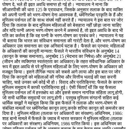
पोषण दे, भले ही इद्दत अवधि समाप्त हो गई हो। न्यायालय ने माना कि
सीआरपीसी की धारा 125 के प्रावधान, जिसके अनुसार तलाक के बाद व्यक्ति
को अपनी पत्नी को भरण-पोषण देना आवश्यक है, धर्मनिरपेक्ष प्रकृति के हैं और
मुस्लिम पर्सनल लॉ के साथ संघर्ष नहीं करते हैं। न्यायालय ने इस बात पर जोर
दिया कि तलाक के बाद मुस्लिम महिलाओं को बेसहारा नहीं छोड़ा जाना चाहिए
और यदि पत्नी अपना भरण-पोषण करने में असमर्थ है, तो इद्दत अवधि के बाद भी
पति का कर्तव्य है कि वह पत्नी के भरण-पोषण का प्रबंध करे। न्यायालय ने यह
भी बताया कि भारत का संविधान समानता की गारंटी देता है, और भरण-पोषण का
अधिकार उस समानता का एक अनिवार्य घटक है। फैसले का प्रभाव: महिलाओं
के अधिकारों की कानूनी मान्यता: फैसले ने भारतीय संविधान के अनुच्छेद 14
(कानून के समक्ष समानता), अनुच्छेद 15 (भेदभाव का निषेध) और अनुच्छेद 21
(जीवन और व्यक्तिगत स्वतंत्रता का अधिकार) के तहत संवैधानिक अधिकार के
रूप में इद्दत अवधि से परे मुस्लिम महिलाओं के लिए भरण-पोषण के अधिकार को
मजबूत किया। इसने लैंगिक न्याय को सबसे आगे लाया और इस बात पर जोर
दिया कि कानूनों को महिलाओं की गरिमा और वित्तीय भलाई की रक्षा करनी
चाहिए, चाहे उनका धर्म कोई भी हो। विवाद और प्रतिक्रिया: फैसले के कारण
मुस्लिम समुदाय में काफी प्रतिक्रिया हुई। ऐसी चिंताएँ थीं कि यह फैसला
मुस्लिम पर्सनल लॉ में हस्तक्षेप था और इससे समान नागरिक संहिता लागू होगी,
जो सभी धार्मिक समुदायों पर लागू होगी। प्रमुख मुस्लिम संगठनों सहित कई
धार्मिक समूहों ने महसूस किया कि इस फैसले ने तलाक और भरण-पोषण से
संबंधित मामलों पर धर्मनिरपेक्ष कानून लागू करके शरिया कानून को कमजोर कर
दिया है। मुस्लिम महिला (तलाक पर अधिकारों का संरक्षण) अधिनियम, 1986:
शाह बानो मामले में फैसले के जवाब में भारत सरकार ने मुस्लिम महिला (तलाक
पर अधिकारों का संरक्षण) अधिनियम, 1986 पारित किया। इस अधिनियम का
उद्देश्य मुस्लिम पर्सनल लॉ के अनुसार तलाक के बाद केवल इद्दत अवधि (आमतौर