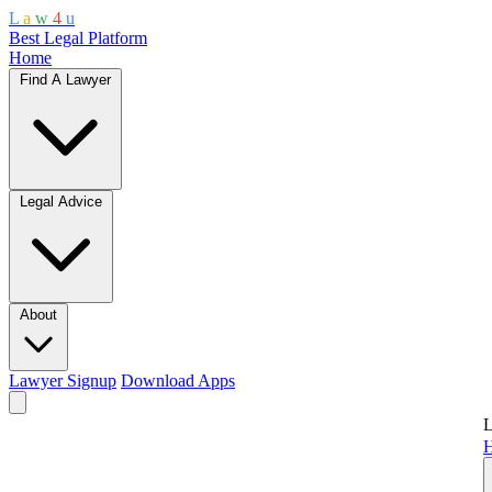
L
a
w
4
u
Best Legal Platform
Home
Find A Lawyer
Legal Advice
About
Lawyer Signup
Download Apps
L