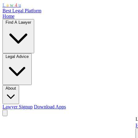
L
a
w
4
u
Best Legal Platform
Home
Find A Lawyer
Legal Advice
About
Lawyer Signup
Download Apps
L