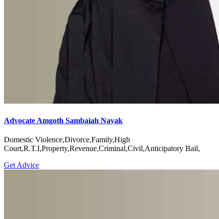
Advocate Amgoth Sambaiah Nayak
Domestic Violence,Divorce,Family,High
Court,R.T.I,Property,Revenue,Criminal,Civil,Anticipatory Bail,
Get Advice