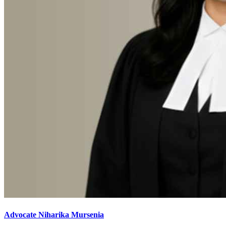
Advocate Niharika Mursenia