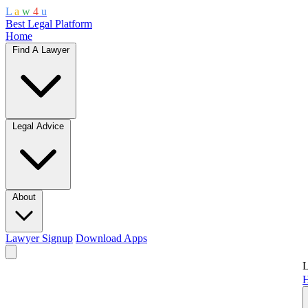
L
a
w
4
u
Best Legal Platform
Home
Find A Lawyer
Legal Advice
About
Lawyer Signup
Download Apps
L