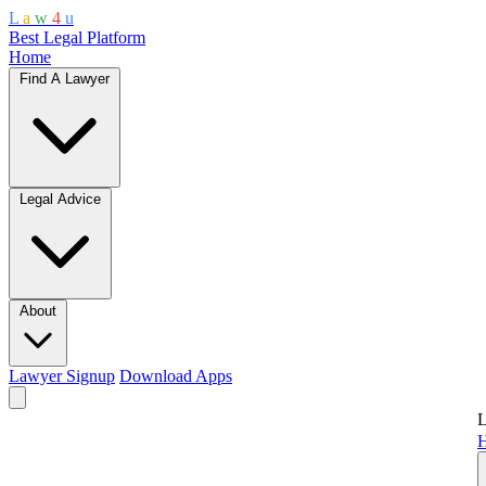
L
a
w
4
u
Best Legal Platform
Home
Find A Lawyer
Legal Advice
About
Lawyer Signup
Download Apps
L