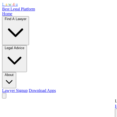
L
a
w
4
u
Best Legal Platform
Home
Find A Lawyer
Legal Advice
About
Lawyer Signup
Download Apps
L