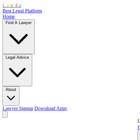
L
a
w
4
u
Best Legal Platform
Home
Find A Lawyer
Legal Advice
About
Lawyer Signup
Download Apps
L