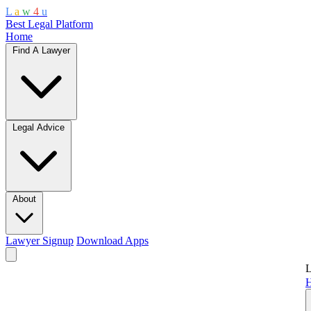
L
a
w
4
u
Best Legal Platform
Home
Find A Lawyer
Legal Advice
About
Lawyer Signup
Download Apps
L