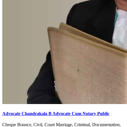
Advocate Chandrakala B Advocate Cum Notary Public
Cheque Bounce, Civil, Court Marriage, Criminal, Documentation,