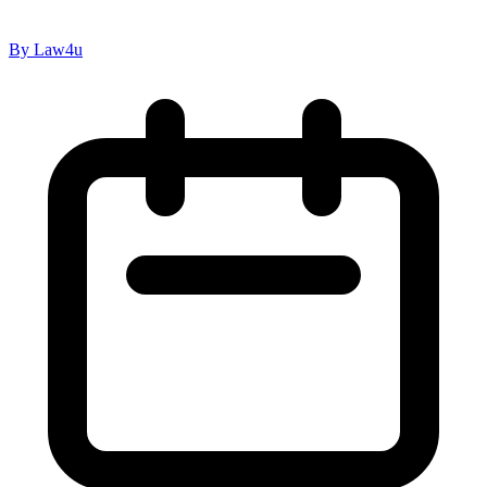
By Law4u