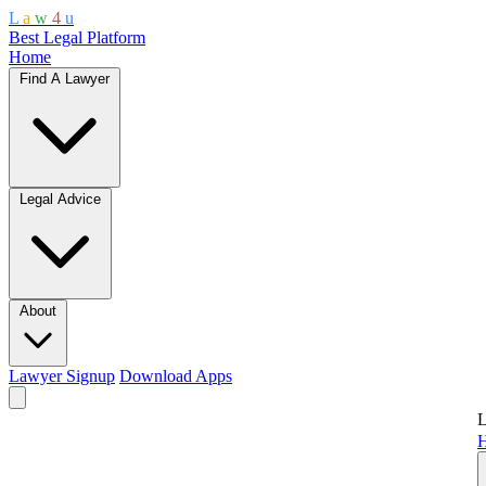
L
a
w
4
u
Best Legal Platform
Home
Find A Lawyer
Legal Advice
About
Lawyer Signup
Download Apps
L