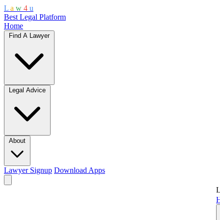
L
a
w
4
u
Best Legal Platform
Home
Find A Lawyer
Legal Advice
About
Lawyer Signup
Download Apps
L