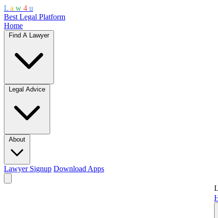
L
a
w
4
u
Best Legal Platform
Home
Find A Lawyer
Legal Advice
About
Lawyer Signup
Download Apps
L