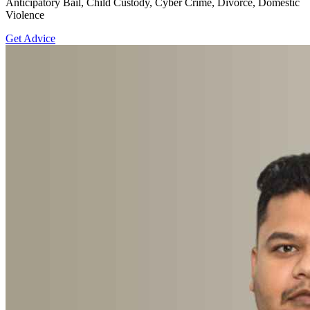
Anticipatory Bail, Child Custody, Cyber Crime, Divorce, Domestic
Violence
Get Advice