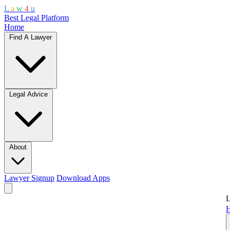
L
a
w
4
u
Best Legal Platform
Home
Find A Lawyer
Legal Advice
About
Lawyer Signup
Download Apps
L