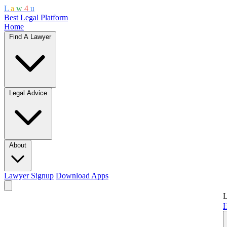
L
a
w
4
u
Best Legal Platform
Home
Find A Lawyer
Legal Advice
About
Lawyer Signup
Download Apps
L