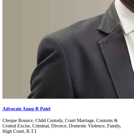
Advocate Anup R Patel
Cheque Bounce, Child Custody, Court Marriage, Customs &
Central Excise, Criminal, Divorce, Domestic Violence, Family,
High Court, R.T.I