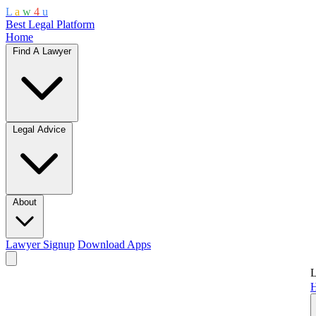
L
a
w
4
u
Best Legal Platform
Home
Find A Lawyer
Legal Advice
About
Lawyer Signup
Download Apps
L